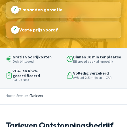
✓
3 maanden garantie
✓
Vaste prijs vooraf
Gratis voorrijkosten
Binnen 30 min ter plaatse
Ook bij spoed
Bij spoed vaak al mogelijk
VCA- en Kiwa-
Volledig verzekerd
gecertificeerd
AVB tot 2,5 miljoen + CAR
BRL K10014
Home
Services
Tarieven
Tarieven Ontstoppingsbedrijf