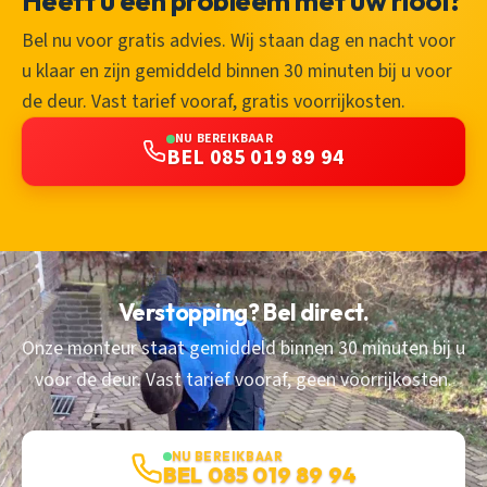
Heeft u een probleem met uw riool?
Bel nu voor gratis advies. Wij staan dag en nacht voor
u klaar en zijn gemiddeld binnen 30 minuten bij u voor
de deur. Vast tarief vooraf, gratis voorrijkosten.
NU BEREIKBAAR
BEL 085 019 89 94
Verstopping? Bel direct.
Onze monteur staat gemiddeld binnen 30 minuten bij u
voor de deur. Vast tarief vooraf, geen voorrijkosten.
NU BEREIKBAAR
BEL 085 019 89 94