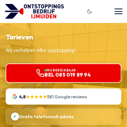
Tarieven
Wij verhelpen elke
verstopping
!
NU BEREIKBAAR
BEL 085 019 89 94
4,8
★★★★★
581 Google reviews
✓
Gratis telefonisch advies